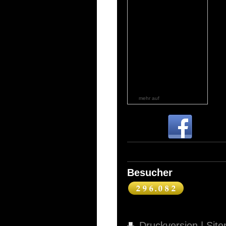
mehr auf
wetteronline.de
Besucher
Druckversion
|
Sit