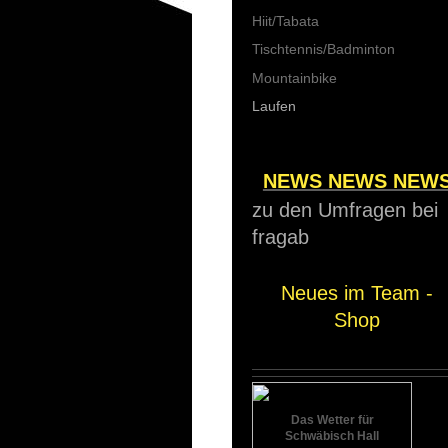
Hiit/Tabata
Tischtennis/Badminton
Mountainbike
Laufen
NEWS NEWS NEW
zu den Umfragen bei
fragab
Neues im Team -
Shop
Das Wetter für
Schwäbisch Hall