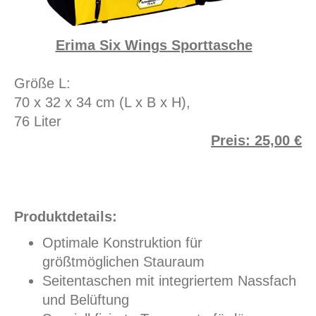
Erima Six Wings Sporttasche
Größe L:
70 x 32 x 34 cm (L x B x H),
76 Liter
Preis: 25,00 €
Produktdetails:
Optimale Konstruktion für
größtmöglichen Stauraum
Seitentaschen mit integriertem Nassfach
und Belüftung