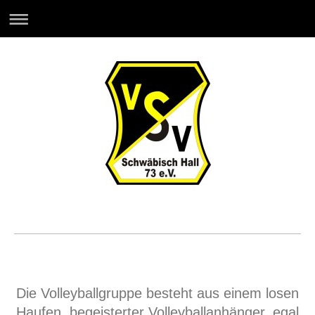
Die Volleyballgruppe besteht aus einem losen
Haufen, begeisterter Volleyballanhänger, egal